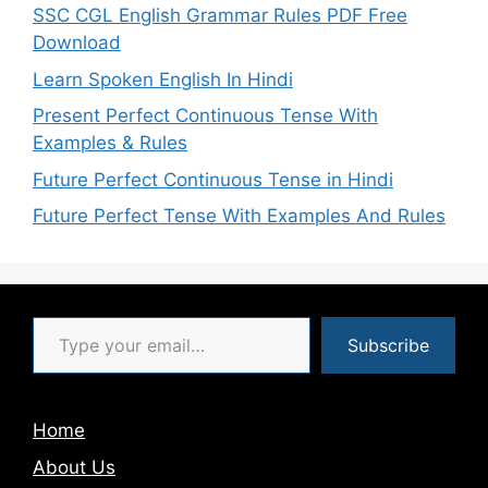
SSC CGL English Grammar Rules PDF Free
Download
Learn Spoken English In Hindi
Present Perfect Continuous Tense With
Examples & Rules
Future Perfect Continuous Tense in Hindi
Future Perfect Tense With Examples And Rules
Type your email…
Subscribe
Home
About Us