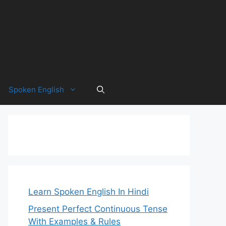
Spoken English
Learn Spoken English In Hindi
Present Perfect Continuous Tense
With Examples & Rules