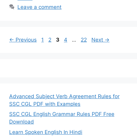
Leave a comment
Page
Page
Page
Page
Page
←
Previous
1
2
3
4
…
22
Next
→
Advanced Subject Verb Agreement Rules for
SSC CGL PDF with Examples
SSC CGL English Grammar Rules PDF Free
Download
Learn Spoken English In Hindi