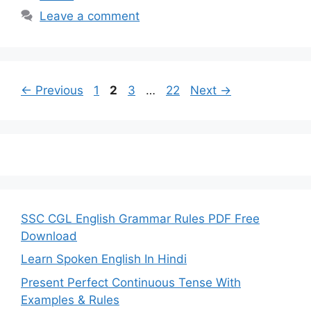
Leave a comment
Page
Page
Page
Page
←
Previous
1
2
3
…
22
Next
→
SSC CGL English Grammar Rules PDF Free
Download
Learn Spoken English In Hindi
Present Perfect Continuous Tense With
Examples & Rules