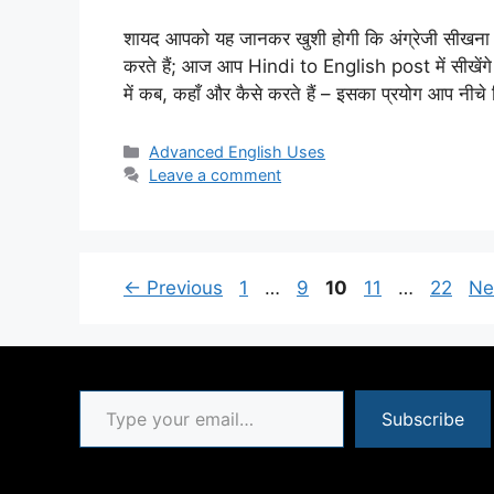
शायद आपको यह जानकर खुशी होगी कि अंग्रेजी सीखना आ
करते हैं; आज आप Hindi to English post में सीखे
में कब, कहाँ और कैसे करते हैं – इसका प्रयोग आप नीचे 
Categories
Advanced English Uses
Leave a comment
Page
Page
Page
Page
Page
←
Previous
1
…
9
10
11
…
22
Ne
Type your email…
Subscribe