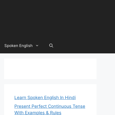
Spoken English
Learn Spoken English In Hindi
Present Perfect Continuous Tense
With Examples & Rules