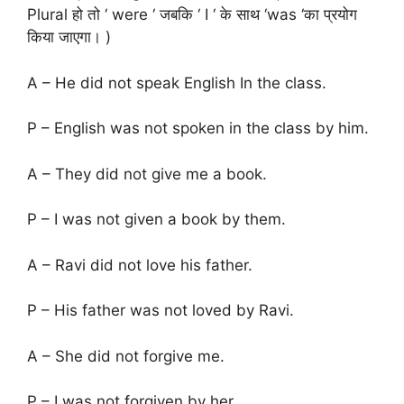
Plural हो तो ‘ were ‘ जबकि ‘ I ‘ के साथ ‘was ‘का प्रयोग
किया जाएगा। )
A – He did not speak English In the class.
P – English was not spoken in the class by him.
A – They did not give me a book.
P – I was not given a book by them.
A – Ravi did not love his father.
P – His father was not loved by Ravi.
A – She did not forgive me.
P – I was not forgiven by her.