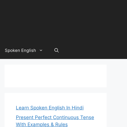
Spoken English
Learn Spoken English In Hindi
Present Perfect Continuous Tense
With Examples & Rules