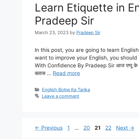
Learn Etiquette in E
Pradeep Sir
March 23, 2023
by
Pradeep Sir
In this post, you are going to learn Engli
want to improve your English, you should 
With Confidence By Pradeep Sir आज पप्पू के क्ल
क्लास …
Read more
Categories
English Bolne Ka Tarika
Leave a comment
Page
Page
Page
Page
←
Previous
1
…
20
21
22
Next
→