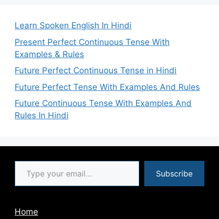
Learn Spoken English In Hindi
Present Perfect Continuous Tense With
Examples & Rules
Future Perfect Continuous Tense in Hindi
Future Perfect Tense With Examples And Rules
Future Continuous Tense With Examples And
Rules In Hindi
Type your email…
Subscribe
Home