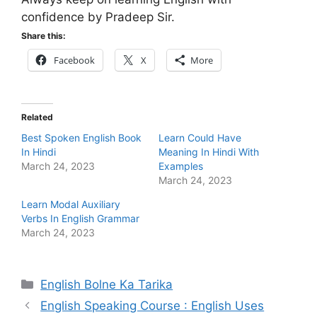
confidence by Pradeep Sir.
Share this:
Facebook
X
More
Related
Best Spoken English Book
Learn Could Have
In Hindi
Meaning In Hindi With
March 24, 2023
Examples
March 24, 2023
Learn Modal Auxiliary
Verbs In English Grammar
March 24, 2023
Categories
English Bolne Ka Tarika
English Speaking Course : English Uses