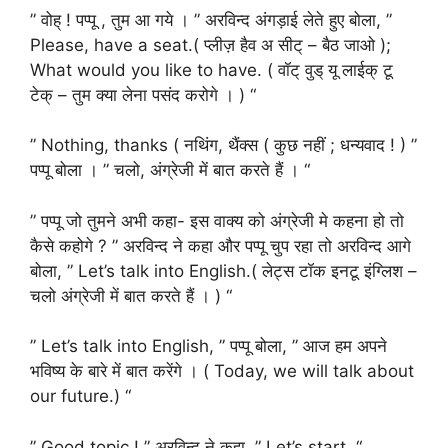
” वोह् ! पप्पू , तुम आ गये । ” अरविन्द अंगड़ाई लेते हुए बोला, ”
Please, have a seat.( प्लीज़ हैव अ सीट् – बैठ जाओ );
What would you like to have. ( वॉट् वुड् यू लाईक् टू
टेक् – तुम क्या लेना पसंद करोगे । ) “
” Nothing, thanks ( नथिंग, थैंक्स ( कुछ नहीं ; धन्यवाद ! ) ”
पप्पू बोला । ” चलो, अंग्रेजी में बात करते हैं । “
” पप्पू जो तुमने अभी कहा- इस वाक्य को अंग्रेजी मे कहना हो तो
कैसे कहोगे ? ” अरविन्द ने कहा और पप्पू चुप रहा तो अरविन्द आगे
बोला, ” Let’s talk into English.( लेट्स टॉक इनटू इंग्लिश –
चलो अंग्रेजी में बात करते हैं । ) “
” Let’s talk into English, ” पप्पू बोला, ” आज हम अपने
भविष्य के बारे में बात करेंगे । ( Today, we will talk about
our future.) “
” Good topic ! ” अरविन्द ने कहा, ” Let’s start. “