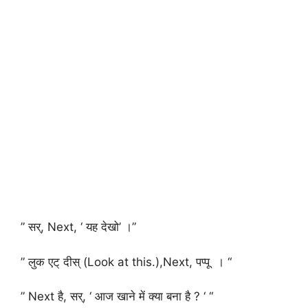
” सर्, Next, ‘ यह देखो’ ।”
” लुक एट् दीस् (Look at this.),Next, पप्पू । “
” Next है, सर्, ‘ आज खाने में क्या बना है ? ‘ “