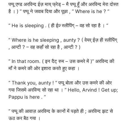
पप्पू एण्ड अरविन्द ईज़ माय् फ्रेड् – मै पप्पू हूँ और अरविन्द मेरा दोस्त
है । ) ” पप्पू ने जवाब दिया और पूछा , ” Where is he ? “
” He is sleeping . ( ही ईज़् स्लीपिंग् – वह सो रहा है । “
” Where is he sleeping , aunty ? ( वेयर् ईज़ ही स्लीपिंग्
, आन्टी ? – वह कहाँ सो रहा है , आन्टी ? )
” In that room. ( इन दैट् रुम – उस कमरे में )” अरविन्द की
माँ ने कमरे की ओर इशारा करते हुए कहा ।
” Thank you, aunty ! ” पप्पू बोला और उस कमरे की ओर
गया जिसमे अरविन्द सो रहा था । ” Hello, Arvind ! Get up;
Pappu is here . “
” पप्पू की आवाज़ अरविन्द के कानों में पड़ते ही ; अरविन्द झट से
ऊठ कर बैठ गया ।