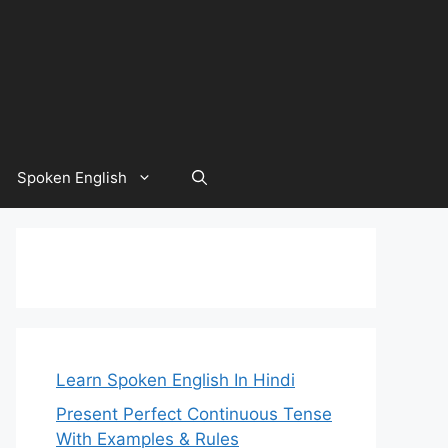
Spoken English
Learn Spoken English In Hindi
Present Perfect Continuous Tense
With Examples & Rules