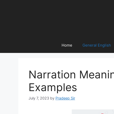
Home
General English
Narration Meanin
Examples
July 7, 2023
by
Pradeep Sir