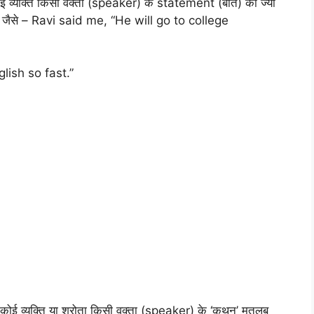
 व्यक्ति किसी वक्ता (speaker) के statement (बात) को ज्यों
है, जैसे – Ravi said me, “He will go to college
ish so fast.”
ोई व्यक्ति या श्रोता किसी वक्ता (speaker) के ‘कथन’ मतलब