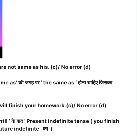
re not same as his. (c)/ No error (d)
‘same as’ की जगह पर ‘ the same as ‘ होना चाहिए जिसका
/ will finish your homework.(c)/ No error (d)
 until ‘ के बाद ‘ Present indefinite tense ( you finish
future indefinite ‘ का ।