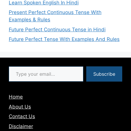
Learn Spoken English In Hindi
Present Perfect Continuous Tense With
Examples & Rules
Future Perfect Continuous Tense in Hindi
Future Perfect Tense With Examples And Rules
Type your email…
Subscribe
Home
About Us
Contact Us
Disclaimer