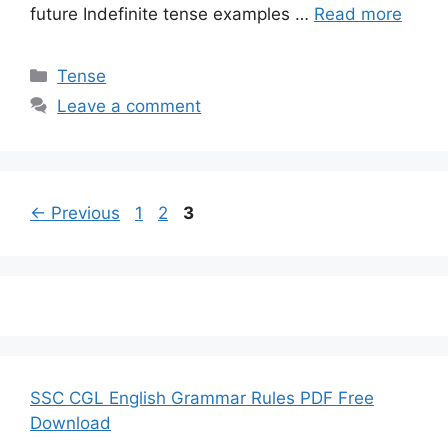
future Indefinite tense examples …
Read more
Categories
Tense
Leave a comment
Page
Page
Page
←
Previous
1
2
3
SSC CGL English Grammar Rules PDF Free
Download