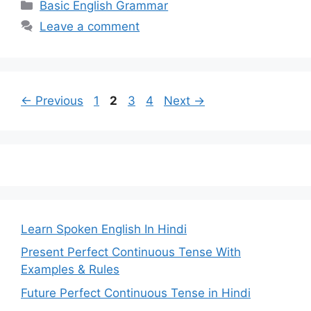
Categories
Basic English Grammar
Leave a comment
Page
Page
Page
Page
←
Previous
1
2
3
4
Next
→
Learn Spoken English In Hindi
Present Perfect Continuous Tense With
Examples & Rules
Future Perfect Continuous Tense in Hindi